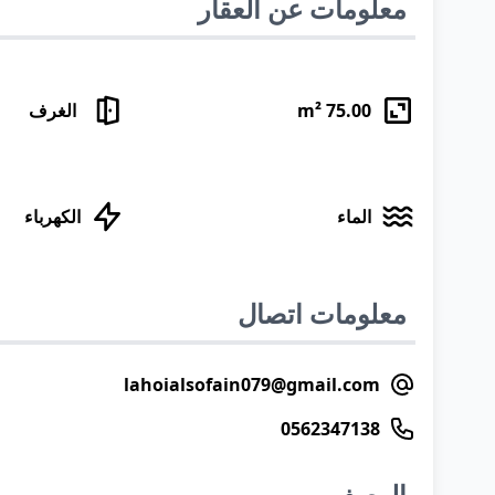
معلومات عن العقار
75.00
m²
الغرف
الماء
الكهرباء
معلومات اتصال
lahoialsofain079@gmail.com
0562347138
الوصف